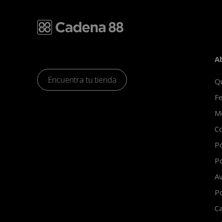
A
Encuentra tu tienda
Q
Fe
Mo
Co
Po
Po
Av
Po
Ca