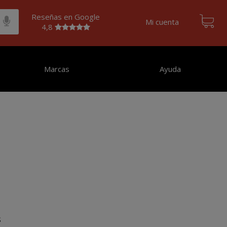
Reseñas en Google
Mi cuenta
4,8
Marcas
Ayuda
s