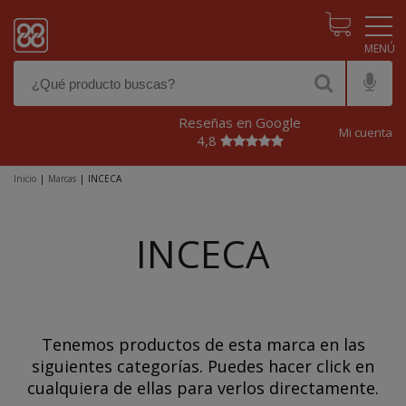
Pasar al contenido principal
Reseñas en Google
Mi cuenta
4,8
Inicio
|
Marcas
|
INCECA
INCECA
Tenemos productos de esta marca en las
siguientes categorías. Puedes hacer click en
cualquiera de ellas para verlos directamente.