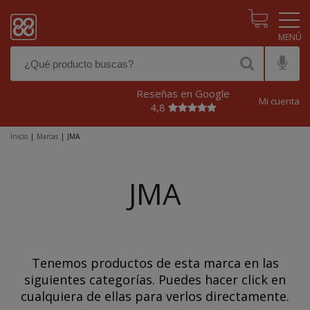
Pasar al contenido principal
Reseñas en Google
Mi cuenta
4,8
Inicio
|
Marcas
|
JMA
JMA
Tenemos productos de esta marca en las
siguientes categorías. Puedes hacer click en
cualquiera de ellas para verlos directamente.