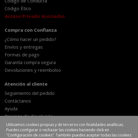
Código de Conducta
Código Ético
Acceso Privado Asociados
Compra con Confianza
¿Cómo hacer un pedido?
Envíos y entregas
Formas de pago
Garantía compra segura
Devoluciones y reembolso
Atención al cliente
Seguimiento del pedido
Contáctanos
Ayuda
Proceso de devolución
Formulario de desestimiento
Utilizamos cookies propias y de terceros con finalidades analíticas.
Puedes configurar o rechazar las cookies haciendo click en
"Configuración de cookies". También puedes aceptar todas las cookies