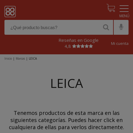
Pasar al contenido principal
Reseñas en Google
Mi cuenta
4,8
Inicio
|
Marcas
|
LEICA
LEICA
Tenemos productos de esta marca en las
siguientes categorías. Puedes hacer click en
cualquiera de ellas para verlos directamente.