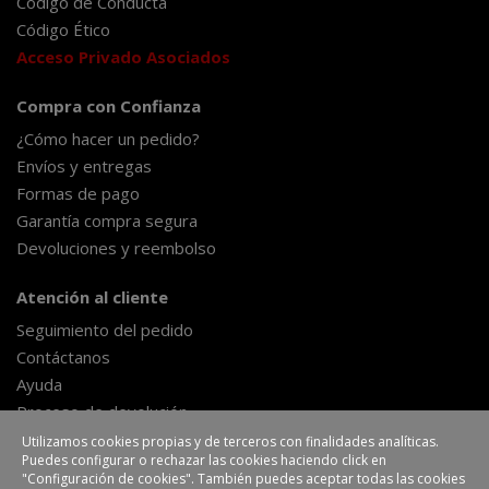
Código de Conducta
Código Ético
Acceso Privado Asociados
Compra con Confianza
¿Cómo hacer un pedido?
Envíos y entregas
Formas de pago
Garantía compra segura
Devoluciones y reembolso
Atención al cliente
Seguimiento del pedido
Contáctanos
Ayuda
Proceso de devolución
Formulario de desestimiento
Utilizamos cookies propias y de terceros con finalidades analíticas.
Puedes configurar o rechazar las cookies haciendo click en
"Configuración de cookies". También puedes aceptar todas las cookies