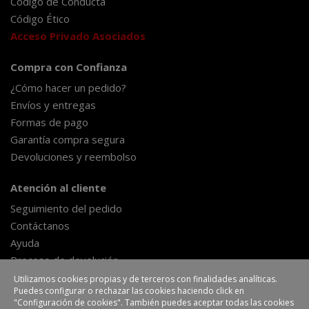
Código de Conducta
Código Ético
Acceso Privado Asociados
Compra con Confianza
¿Cómo hacer un pedido?
Envíos y entregas
Formas de pago
Garantía compra segura
Devoluciones y reembolso
Atención al cliente
Seguimiento del pedido
Contáctanos
Ayuda
Proceso de devolución
Formulario de desestimiento
Utilizamos cookies propias y de terceros con finalidades analíticas.
Puedes configurar o rechazar las cookies haciendo click en
"Configuración de cookies". También puedes aceptar todas las cookies