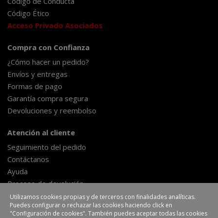
Código de Conducta
Código Ético
Acceso Privado Asociados
Compra con Confianza
¿Cómo hacer un pedido?
Envíos y entregas
Formas de pago
Garantía compra segura
Devoluciones y reembolso
Atención al cliente
Seguimiento del pedido
Contáctanos
Ayuda
Proceso de devolución
Formulario de desestimiento
Utilizamos cookies propias y de terceros con finalidades analíticas.
Puedes configurar o rechazar las cookies haciendo click en
"Configuración de cookies". También puedes aceptar todas las cookies