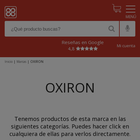
Pasar al contenido principal
Reseñas en Google
Mi cuenta
4,8
Inicio
|
Marcas
|
OXIRON
OXIRON
Tenemos productos de esta marca en las
siguientes categorías. Puedes hacer click en
cualquiera de ellas para verlos directamente.