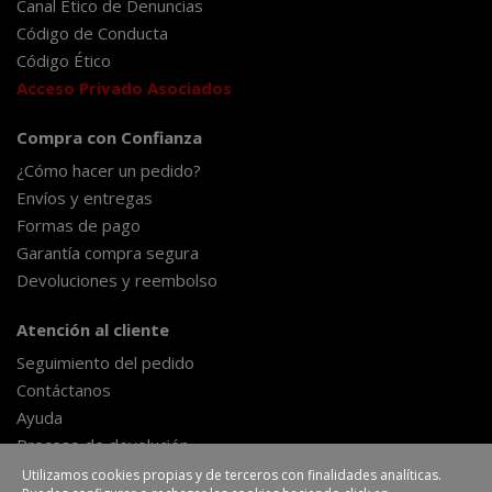
Canal Ético de Denuncias
Código de Conducta
Código Ético
Acceso Privado Asociados
Compra con Confianza
¿Cómo hacer un pedido?
Envíos y entregas
Formas de pago
Garantía compra segura
Devoluciones y reembolso
Atención al cliente
Seguimiento del pedido
Contáctanos
Ayuda
Proceso de devolución
Formulario de desestimiento
Utilizamos cookies propias y de terceros con finalidades analíticas.