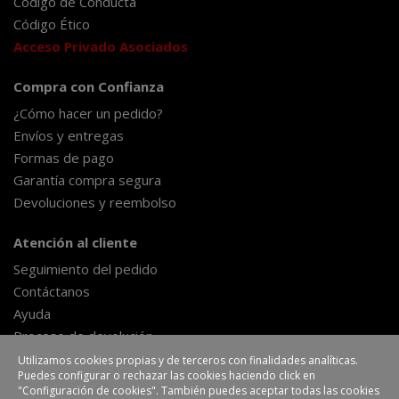
Código de Conducta
Código Ético
Acceso Privado Asociados
Compra con Confianza
¿Cómo hacer un pedido?
Envíos y entregas
Formas de pago
Garantía compra segura
Devoluciones y reembolso
Atención al cliente
Seguimiento del pedido
Contáctanos
Ayuda
Proceso de devolución
Formulario de desestimiento
Utilizamos cookies propias y de terceros con finalidades analíticas.
Puedes configurar o rechazar las cookies haciendo click en
"Configuración de cookies". También puedes aceptar todas las cookies