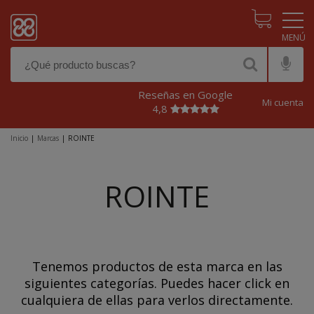
Pasar al contenido principal
Reseñas en Google
Mi cuenta
4,8
Inicio
|
Marcas
|
ROINTE
ROINTE
Tenemos productos de esta marca en las
siguientes categorías. Puedes hacer click en
cualquiera de ellas para verlos directamente.