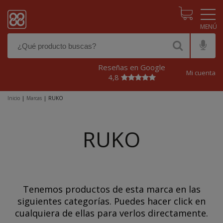
Pasar al contenido principal
Reseñas en Google
Mi cuenta
4,8
Inicio
|
Marcas
|
RUKO
RUKO
Tenemos productos de esta marca en las
siguientes categorías. Puedes hacer click en
cualquiera de ellas para verlos directamente.