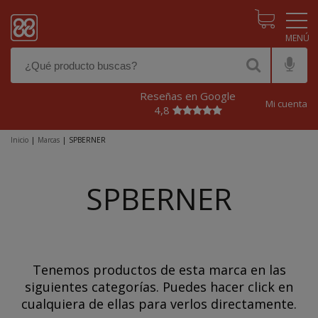
Pasar al contenido principal
Reseñas en Google
Mi cuenta
4,8
Inicio
|
Marcas
|
SPBERNER
SPBERNER
Tenemos productos de esta marca en las
siguientes categorías. Puedes hacer click en
cualquiera de ellas para verlos directamente.