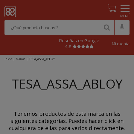
Pasar al contenido principal
Reseñas en Google
Mi cuenta
4,8
Inicio
|
Marcas
|
TESA_ASSA_ABLOY
TESA_ASSA_ABLOY
Tenemos productos de esta marca en las
siguientes categorías. Puedes hacer click en
cualquiera de ellas para verlos directamente.