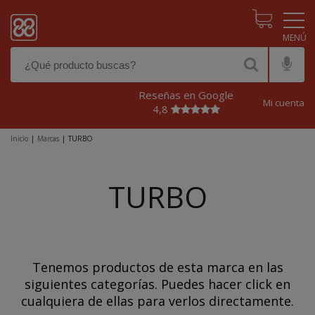
Pasar al contenido principal
Reseñas en Google
Mi cuenta
4,8
Inicio
|
Marcas
|
TURBO
TURBO
Tenemos productos de esta marca en las
siguientes categorías. Puedes hacer click en
cualquiera de ellas para verlos directamente.