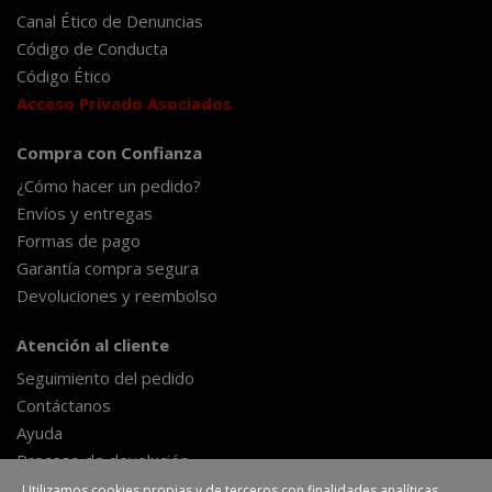
Canal Ético de Denuncias
Código de Conducta
Código Ético
Acceso Privado Asociados
Compra con Confianza
¿Cómo hacer un pedido?
Envíos y entregas
Formas de pago
Garantía compra segura
Devoluciones y reembolso
Atención al cliente
Seguimiento del pedido
Contáctanos
Ayuda
Proceso de devolución
Formulario de desestimiento
Utilizamos cookies propias y de terceros con finalidades analíticas.