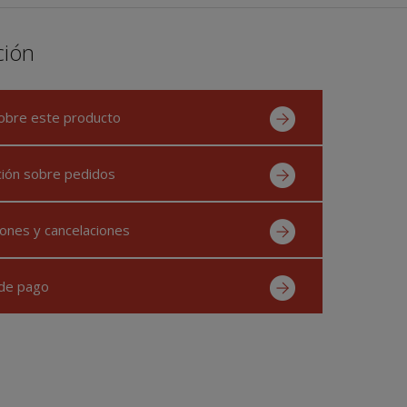
ción
obre este producto
ción sobre pedidos
ones y cancelaciones
de pago