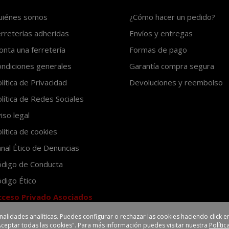
uiénes somos
¿Cómo hacer un pedido?
rreterías adheridas
Envíos y entregas
nta una ferretería
Formas de pago
ndiciones generales
Garantía compra segura
lítica de Privacidad
Devoluciones y reembolso
lítica de Redes Sociales
iso legal
lítica de cookies
nal Ético de Denuncias
ódigo de Conducta
digo Ético
cceso Privado Asociados
inalidades analíticas. Puedes configurar o rechazar las cookies haciendo click
Aceptar todas las cookies". Para más información puedes visitar nuestra
Políti