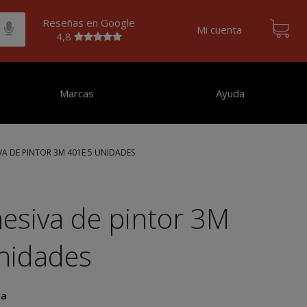
Reseñas en Google
Mi cuenta
4,8
Marcas
Ayuda
VA DE PINTOR 3M 401E 5 UNIDADES
hesiva de pintor 3M
nidades
ca