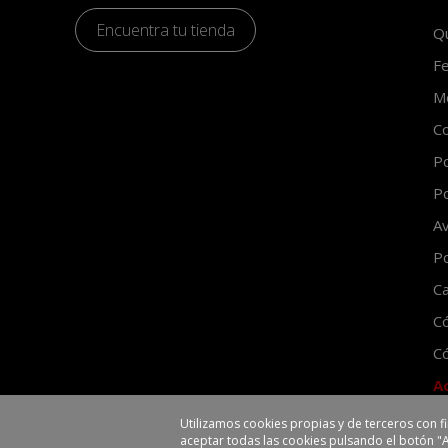
Encuentra tu tienda
Q
Fe
Mo
Co
Po
Po
Av
Po
Ca
C
Có
A
Utilizamos cookies propias y de terceros con f
aceptar todas las cookies pulsando el botón "