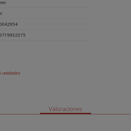
mm
m
0042954
6719932375
 5 unidades
Valoraciones