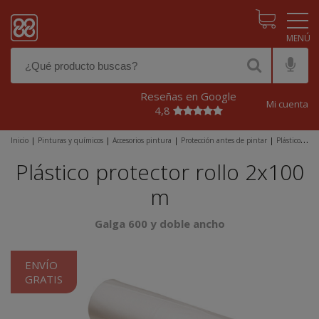
Pasar al contenido principal
Reseñas en Google
Mi cuenta
4,8
Inicio
|
Pinturas y químicos
|
Accesorios pintura
|
Protección antes de pintar
|
Plásticos
para cubrir
|
Plástico protector rollo 2x100 m
Plástico protector rollo 2x100
m
Galga 600 y doble ancho
ENVÍO
GRATIS