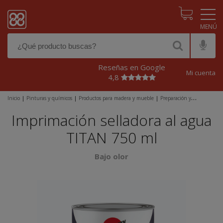
Pasar al contenido principal
Reseñas en Google
Mi cuenta
4,8
Inicio
|
Pinturas y químicos
|
Productos para madera y mueble
|
Preparación y
reparación
|
Imprimaciones
|
Imprimación selladora al agua TITAN 750 ml
Imprimación selladora al agua
TITAN 750 ml
Bajo olor