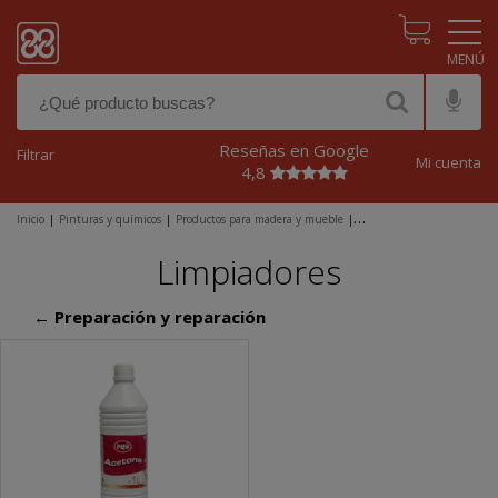
Pasar al contenido principal
Reseñas en Google
Filtrar
Mi cuenta
4,8
Inicio
|
Pinturas y químicos
|
Productos para madera y mueble
|
Preparación y reparación
|
Limpiadores
Limpiadores
← Preparación y reparación