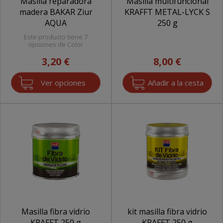
Masilla reparadora
Masilla multifuncional
madera BAKAR Ziur
KRAFFT METAL-LYCK S
AQUA
250 g
Este producto tiene 7
opciones de Color
3,20 €
8,00 €
Ver opciones
Masilla fibra vidrio
kit masilla fibra vidrio
KRAFFT 250 g
KRAFFT 250 g