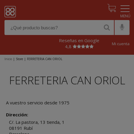
Pasar al contenido principal
Reseñas en Google
Mi cuenta
4,8
Inicio
|
Store
|
FERRETERIA CAN ORIOL
FERRETERIA CAN ORIOL
A vuestro servicio desde 1975
Dirección:
C/. La pastora, 13 tienda, 1
08191
Rubí