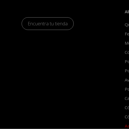
A
Encuentra tu tienda
Q
Fe
Mo
Co
Po
Po
Av
Po
Ca
C
Có
A