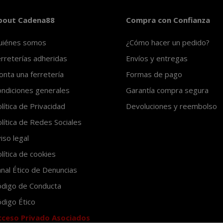
bout Cadena88
Compra con Confianza
uiénes somos
¿Cómo hacer un pedido?
rreterías adheridas
Envíos y entregas
nta una ferretería
Formas de pago
ndiciones generales
Garantía compra segura
lítica de Privacidad
Devoluciones y reembolso
lítica de Redes Sociales
iso legal
lítica de cookies
nal Ético de Denuncias
ódigo de Conducta
digo Ético
cceso Privado Asociados