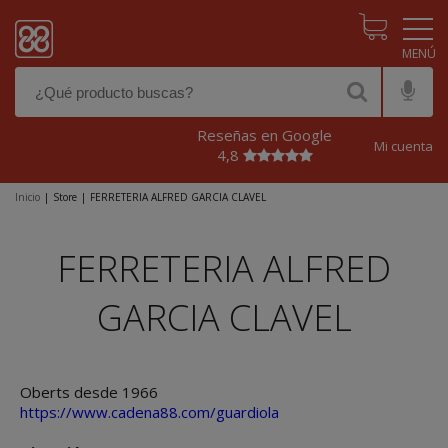
Pasar al contenido principal
Reseñas en Google
Mi cuenta
4,8
Inicio
|
Store
|
FERRETERIA ALFRED GARCIA CLAVEL
FERRETERIA ALFRED
GARCIA CLAVEL
Oberts desde 1966
https://www.cadena88.com/guardiola