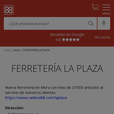
Pasar al contenido principal
Reseñas en Google
Mi cuenta
4,8
Inicio
|
Store
|
FERRETERÍA LA PLAZA
FERRETERÍA LA PLAZA
Nueva ferreteria en Mora con mas de 37000 articulos al
servicio de nuestros clientes.
https://www.cadena88.com/laplaza
Dirección: