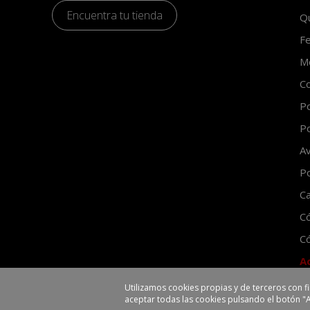
Encuentra tu tienda
Q
Fe
Mo
Co
Po
Po
Av
Po
Ca
C
Có
A
Utilizamos cookies propias y de terceros con f
aceptar todas las cookies pulsando el botón "