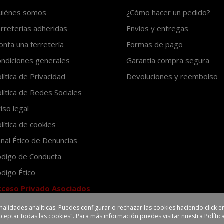
uiénes somos
¿Cómo hacer un pedido?
rreterías adheridas
Envíos y entregas
nta una ferretería
Formas de pago
ndiciones generales
Garantía compra segura
lítica de Privacidad
Devoluciones y reembolso
lítica de Redes Sociales
iso legal
lítica de cookies
nal Ético de Denuncias
ódigo de Conducta
digo Ético
cceso Privado Asociados
inalidades analíticas. Puedes configurar o rechazar las cookies haciendo click
Aceptar todas las cookies". Para más información puedes visitar nuestra
Políti