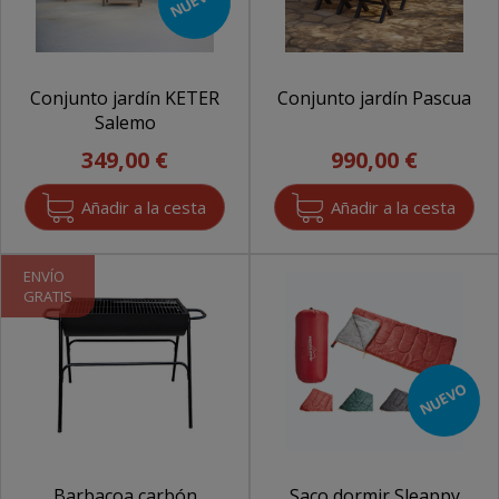
NUEVO
Conjunto jardín KETER
Conjunto jardín Pascua
Salemo
349,00 €
990,00 €
ENVÍO
GRATIS
NUEVO
Barbacoa carbón
Saco dormir Sleappy