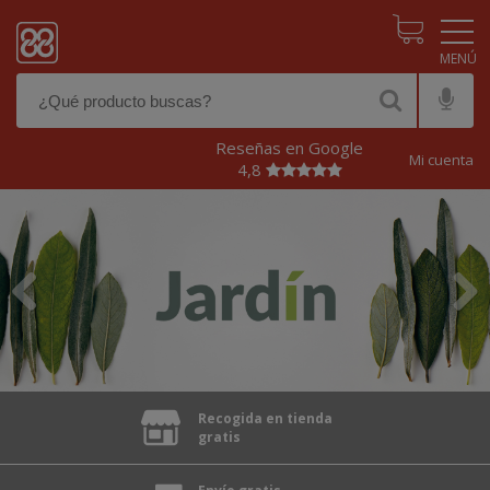
Pasar al contenido principal
Reseñas en Google
Mi cuenta
4,8
Anterior
Siguien
Recogida en tienda
gratis