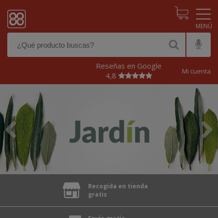
Pasar al contenido principal
Reseñas en Google
Mi cuenta
4,8
Anterior
Siguien
Recogida en tienda
gratis