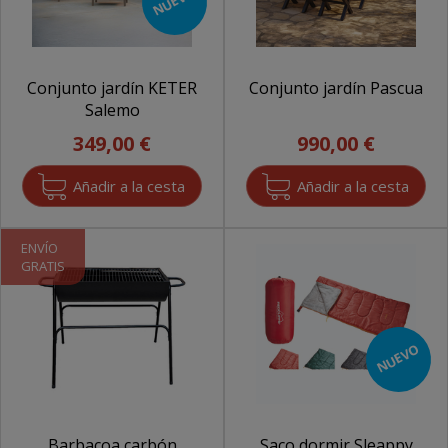
NUEVO
Conjunto jardín KETER
Conjunto jardín Pascua
Salemo
349,00 €
990,00 €
ENVÍO
GRATIS
NUEVO
Barbacoa carbón
Saco dormir Sleappy