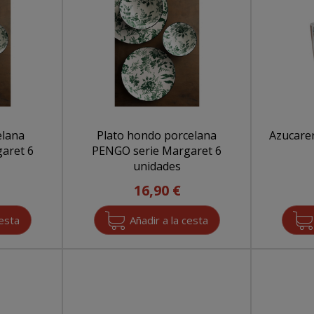
elana
Plato hondo porcelana
Azucare
aret 6
PENGO serie Margaret 6
unidades
16,90 €