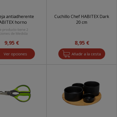
ja antiadherente
Cuchillo Chef HABITEX Dark
ABITEX horno
20 cm
e producto tiene 2
ciones de Medida
9,95 €
8,95 €
Ver opciones