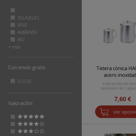
Apply - filter
-
Apply
-
Apply 3CLAVELES filter
3CLAVELES
Apply
filter
3CLAVELES
Apply 5FIVE filter
5FIVE
Apply
filter
5FIVE
Apply AMBIENTE filter
AMBIENTE
Apply
filter
AMBIENTE
Apply ARC filter
ARC
Apply
filter
ARC
+ más
filter
Con envío gratis
Tetera cónica H
acero inoxida
Apply Sí filter
Sí (120)
Apply
Este producto tie
Sí
opciones de Capac
filter
7,60 €
Valoración
Ver opcio
Apply <span class="star-5"></span> filter
Apply
<span
Apply <span class="star-4"></span> filter
Apply
class="star-
<span
Apply <span class="star-3"></span> filter
Apply
5"></span>
class="star-