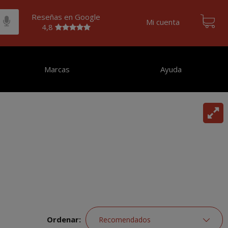
Reseñas en Google
Mi cuenta
4,8
Marcas
Ayuda
Ordenar: