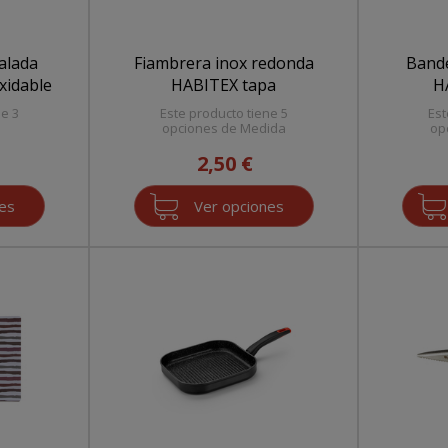
alada
Fiambrera inox redonda
Bande
xidable
HABITEX tapa
H
ne 3
Este producto tiene 5
Est
opciones de Medida
op
2,50 €
nes
Ver opciones