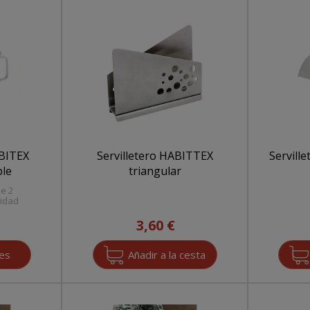
ABITEX
Servilletero HABITTEX
Servill
ble
triangular
ne 2
idad
3,60 €
nes