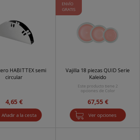
ENVÍO
GRATIS
etero HABITTEX semi
Vajilla 18 piezas QUID Serie
circular
Kaleido
Este producto tiene 2
opciones de Color
4,65 €
67,55 €
Ver opciones