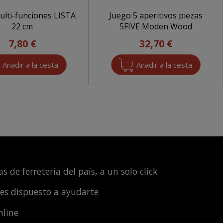
ulti-funciones LISTA
Juego 5 aperitivos piezas
22 cm
5FIVE Moden Wood
7,80 €
32,70 €
s de ferretería del país, a un solo click
les dispuesto a ayudarte
nline