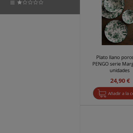
<span
Apply <span class="star-1"></span> filter
Apply
filter
4"></span>
class="star-
<span
filter
3"></span>
class="star-
filter
1"></span>
filter
Plato llano porc
PENGO serie Marg
unidades
24,90 €