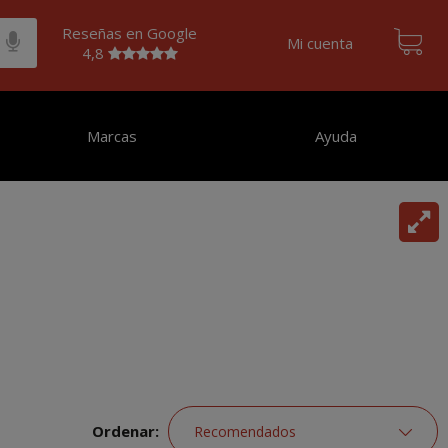
Reseñas en Google
Mi cuenta
4,8
Marcas
Ayuda
Ordenar: