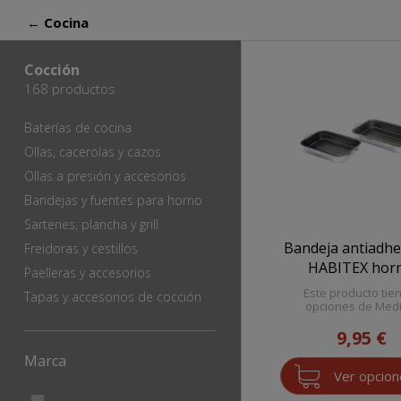
← Cocina
Cocción
168 productos
Baterías de cocina
Ollas, cacerolas y cazos
Ollas a presión y accesorios
Bandejas y fuentes para horno
Sartenes, plancha y grill
Bandeja antiadh
Freidoras y cestillos
HABITEX hor
Paelleras y accesorios
Este producto tie
Tapas y accesorios de cocción
opciones de Med
9,95 €
Marca
Ver opcio