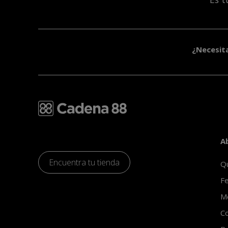
¿Necesit
A
Encuentra tu tienda
Q
Fe
Mo
Co