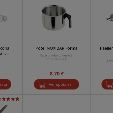
icona
Pote INOXIBAR Forma
Paelle
ticas
Este producto tiene 3
opciones de Ø
Est
8,70 €
Ver opciones