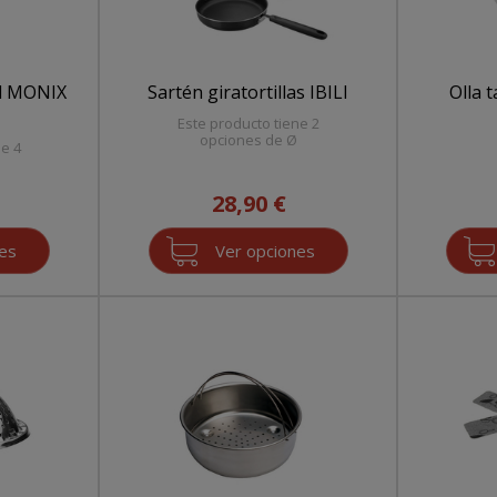
al MONIX
Sartén giratortillas IBILI
Olla 
Este producto tiene 2
opciones de Ø
ne 4
28,90 €
nes
Ver opciones