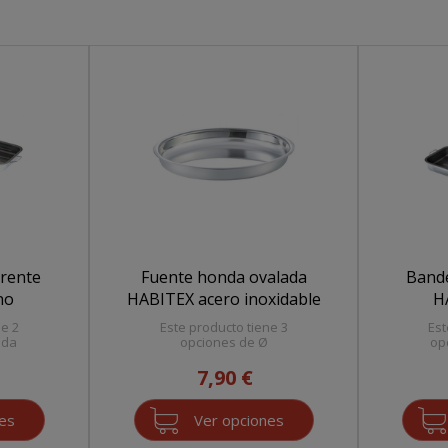
erente
Fuente honda ovalada
Bande
no
HABITEX acero inoxidable
H
ne 2
Este producto tiene 3
Est
ida
opciones de Ø
op
7,90 €
nes
Ver opciones