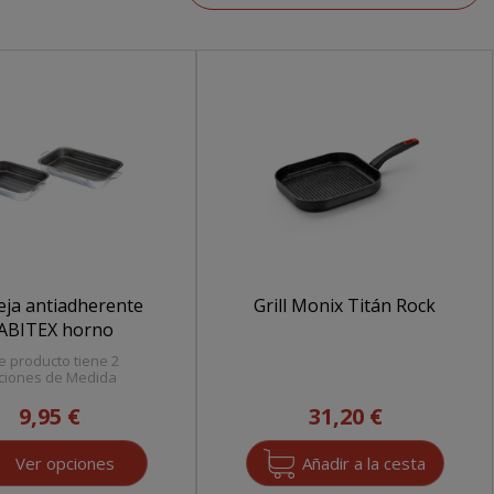
ja antiadherente
Grill Monix Titán Rock
ABITEX horno
e producto tiene 2
ciones de Medida
9,95 €
31,20 €
Ver opciones