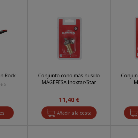
án Rock
Conjunto cono más husillo
Conjun
MAGEFESA Inoxtar/Star
M
ne 6
11,40 €
nes