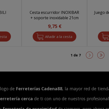
BILI
Cesta escurridor INOXIBAR
Juego d
+ soporte inoxidable 21cm
9,75 €
1 de 7
álogo de
Ferreterías Cadena88
, la mayor red de tienda
ferretería cerca
de ti con uno de nuestros profesiona
tu
ferretería de proximidad
de siempre, pero ahora o