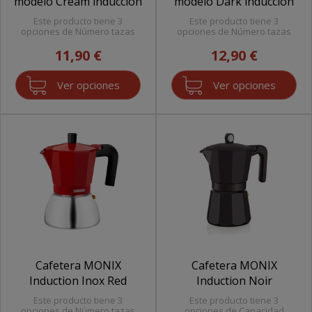
modelo Cream inducción
modelo Dark inducción
Este producto tiene 3
Este producto tiene 3
opciones de Número tazas
opciones de Número tazas
11,90 €
12,90 €
Ver opciones
Ver opciones
Cafetera MONIX
Cafetera MONIX
Induction Inox Red
Induction Noir
Este producto tiene 3
Este producto tiene 3
opciones de Número tazas
opciones de Capacidad