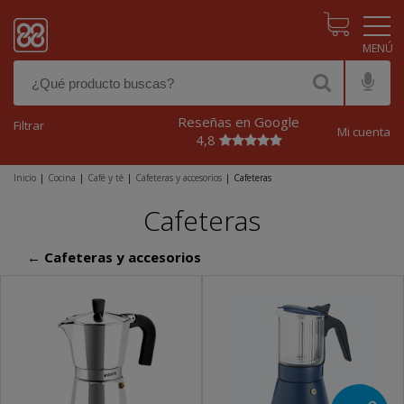
Pasar al contenido principal
Reseñas en Google
Filtrar
Mi cuenta
4,8
Inicio
|
Cocina
|
Café y té
|
Cafeteras y accesorios
|
Cafeteras
Cafeteras
← Cafeteras y accesorios