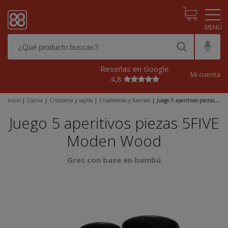
Pasar al contenido principal
Reseñas en Google
Mi cuenta
4,8
Inicio
|
Cocina
|
Cristalería y vajilla
|
Ensaladeras y fuentes
|
Juego 5 aperitivos piezas
5FIVE Moden Wood
Juego 5 aperitivos piezas 5FIVE
Moden Wood
Gres con base en bambú