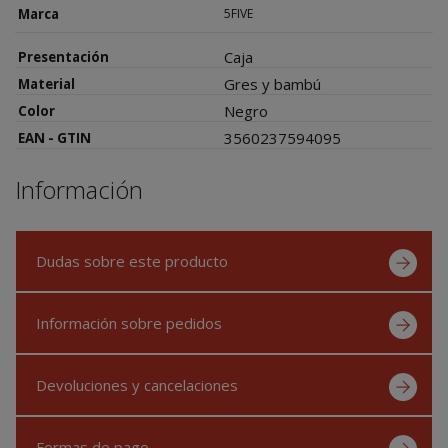
Marca
5FIVE
Caja
Presentación
Gres y bambú
Material
Negro
Color
3560237594095
EAN - GTIN
Información
Dudas sobre este producto
Información sobre pedidos
Devoluciones y cancelaciones
Formas de pago