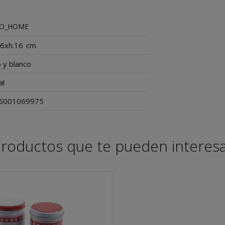
O_HOME
x6xh.16
cm
 y blanco
al
6001069975
roductos que te pueden interes