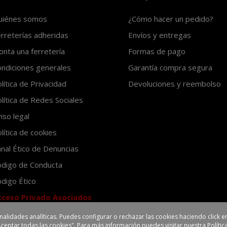
uiénes somos
¿Cómo hacer un pedido?
rreterías adheridas
Envíos y entregas
nta una ferretería
Formas de pago
ndiciones generales
Garantía compra segura
lítica de Privacidad
Devoluciones y reembolso
lítica de Redes Sociales
iso legal
lítica de cookies
nal Ético de Denuncias
ódigo de Conducta
digo Ético
cceso Privado Asociados
inalidades analíticas. Puedes configurar o rechazar las cookies haciendo click
Aceptar todas las cookies". Para más información puedes visitar nuestra
Políti