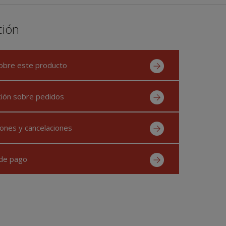
ción
obre este producto
ción sobre pedidos
ones y cancelaciones
de pago