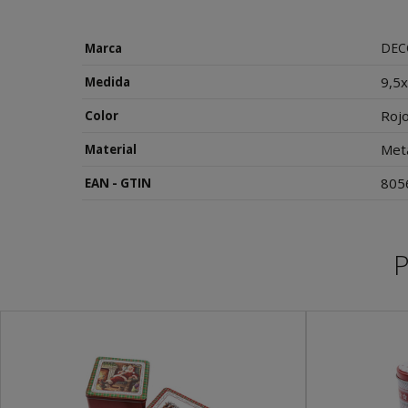
DEC
Marca
9,5
Medida
Rojo
Color
Met
Material
805
EAN - GTIN
P