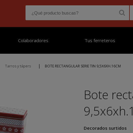
Colaboradores
Tus ferreteros
|
Tarros y tápers
BOTE RECTANGULAR SERIE TIN 9,5X6XH.16CM
Bote rect
9,5x6xh
Decorados surtidos