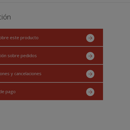
ción
obre este producto
ción sobre pedidos
ones y cancelaciones
de pago