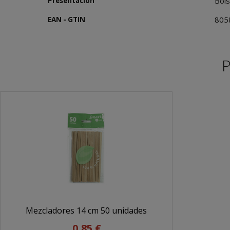
Bol
Presentación
805
EAN - GTIN
P
Mezcladores 14 cm 50 unidades
0,85 €