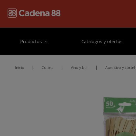
Pasar al contenido principal
Productos
Catálogos y ofertas
|
|
|
Inicio
Cocina
Vino y bar
Aperitivo y cóctel