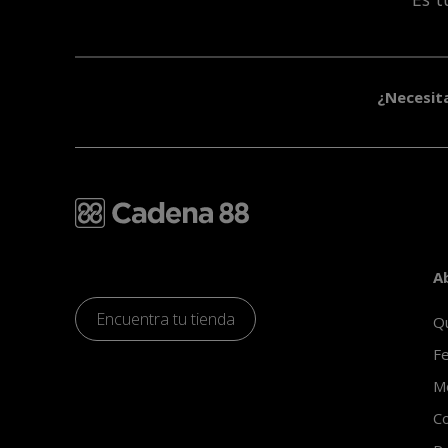
¿Necesit
A
Encuentra tu tienda
Q
Fe
Mo
Co