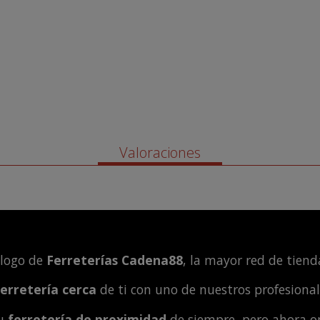
Valoraciones
álogo de
Ferreterías Cadena88
, la mayor red de tienda
ferretería cerca
de ti con uno de nuestros profesiona
tu
ferretería de proximidad
de siempre, pero ahora o