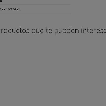
sa
8773897473
roductos que te pueden interes