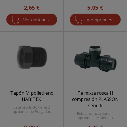
2,65 €
5,05 €
Ver opciones
Ver opciones
Tapón M polietileno
Te mixta rosca H
HABITEX.
compresión PLASSON
serie 6
Este producto tiene 2
opciones de Pulgadas
Este producto tiene 4
opciones de Medida