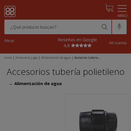
Pasar al contenido principal
Reseñas en Google
Filtrar
Mi cuenta
4,8
Inicio
|
Fontanería y gas
|
Alimentación de agua
|
Accesorios tubería
polietileno
Accesorios tubería polietileno
← Alimentación de agua