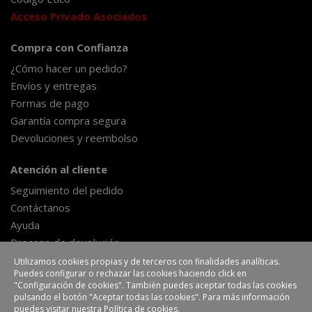
Acceso Privado Asociados
Compra con Confianza
¿Cómo hacer un pedido?
Envíos y entregas
Formas de pago
Garantía compra segura
Devoluciones y reembolso
Atención al cliente
Seguimiento del pedido
Contáctanos
Ayuda
Proceso de devolución
Formulario de desestimiento
Utilizamos cookies propias y de terceros con finalidades analíticas.
Puedes configurar o rechazar las cookies haciendo click en
"Configuración de cookies". También puedes aceptar todas las cookies
pulsando el botón "Aceptar todas las cookies". Para más información
EHLIS, S.A.
Polígono Industrial La Veredilla III
puedes visitar nuestra
Política de cookies
.