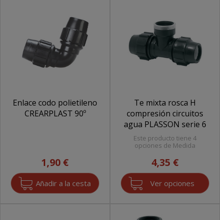
Enlace codo polietileno
Te mixta rosca H
CREARPLAST 90º
compresión circuitos
agua PLASSON serie 6
Este producto tiene 4
opciones de Medida
1,90 €
4,35 €
Ver opciones