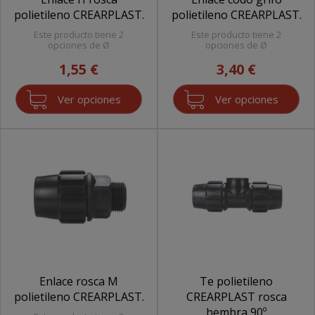
polietileno CREARPLAST.
polietileno CREARPLAST.
Este producto tiene 2
Este producto tiene 2
opciones de Ø
opciones de Ø
1,55 €
3,40 €
Ver opciones
Ver opciones
Enlace rosca M
Te polietileno
polietileno CREARPLAST.
CREARPLAST rosca
hembra 90º