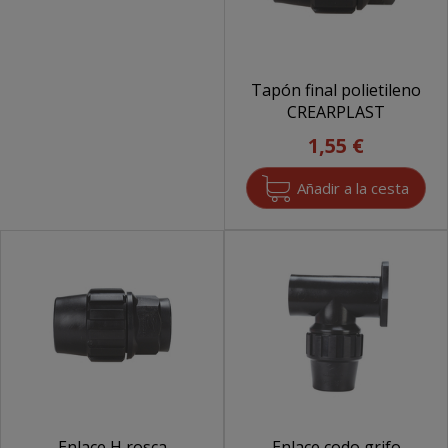
Tapón final polietileno
CREARPLAST
1,55 €
Enlace H rosca
Enlace codo grifo