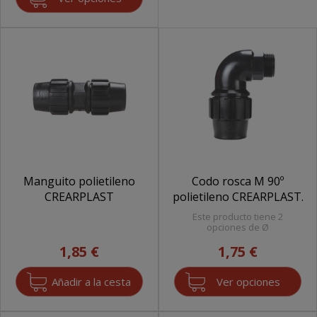
Manguito polietileno
Codo rosca M 90º
CREARPLAST
polietileno CREARPLAST.
Este producto tiene 2
opciones de Ø
1,85 €
1,75 €
Ver opciones