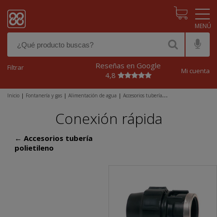
Pasar al contenido principal
Reseñas en Google
Filtrar
Mi cuenta
4,8
Inicio
|
Fontanería y gas
|
Alimentación de agua
|
Accesorios tubería
polietileno
|
Conexión rápida
Conexión rápida
← Accesorios tubería
polietileno