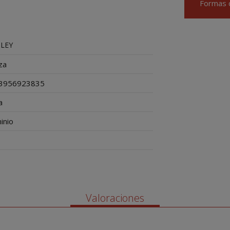
Formas 
LEY
za
3956923835
a
inio
Valoraciones