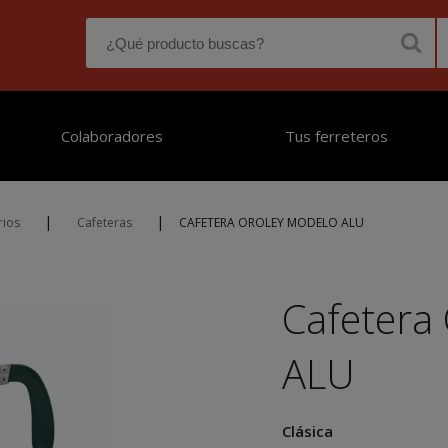
Colaboradores
Tus ferreteros
|
|
rios
Cafeteras
CAFETERA OROLEY MODELO ALU
Cafeter
ALU
Clásica