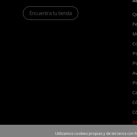
A
Encuentra tu tienda
Q
Fe
Mo
Co
Po
Po
Av
Po
Ca
C
Có
A
Utilizamos cookies propias y de terceros con f