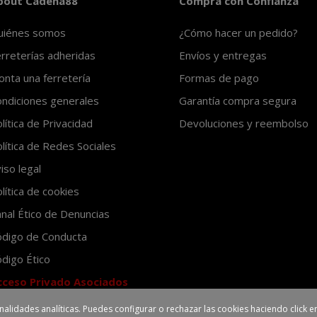
bout Cadena88
Compra con Confianza
uiénes somos
¿Cómo hacer un pedido?
rreterías adheridas
Envíos y entregas
nta una ferretería
Formas de pago
ndiciones generales
Garantía compra segura
lítica de Privacidad
Devoluciones y reembolso
lítica de Redes Sociales
iso legal
lítica de cookies
nal Ético de Denuncias
ódigo de Conducta
digo Ético
cceso Privado Asociados
inalidades analíticas. Puedes configurar o rechazar las cookies haciendo click