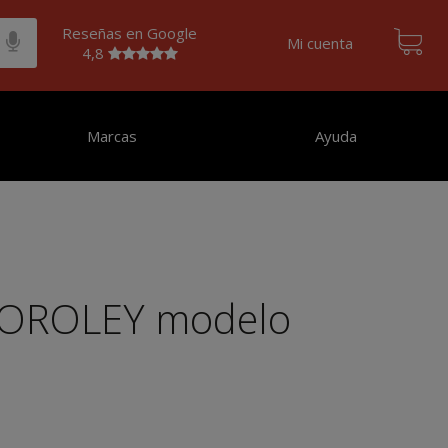
Reseñas en Google
Mi cuenta
4,8
Marcas
Ayuda
a OROLEY modelo