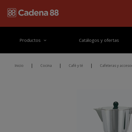
Pasar al contenido principal
Productos
Catálogos y ofertas
|
|
|
Inicio
Cocina
Café y té
Cafeteras y acceso